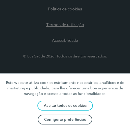
Política de cookies
Termos de utilização
Acessibilidade
© Luz Saúde 2026. Todos os direitos reservados.
Este website utiliza cookies estritamente necessários, analíticos e de
marketing e publicidade, para lhe oferecer uma boa experiência de
navegação e acesso a todas as funcionalidades.
Aceitar todos os cookies
Configurar preferências