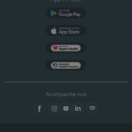
Google Play
App Store
Apple Health
Health Connect
Acompanhe-nos
Facebook
Instagram
YouTube
LinkedIn
Spotify