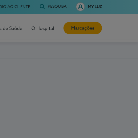
PESQUISA
OIO AO CLIENTE
MY LUZ
Marcações
a de Saúde
O Hospital