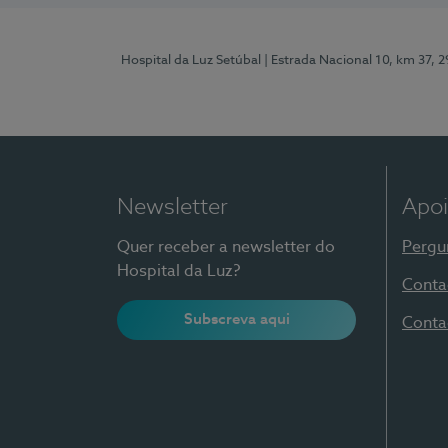
Hospital da Luz Setúbal
| Estrada Nacional 10, km 37, 
Newsletter
Apoi
Quer receber a newsletter do
Pergu
Hospital da Luz?
Conta
Subscreva aqui
Conta