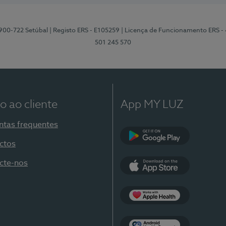
2900-722 Setúbal
| Registo ERS - E105259
| Licença de Funcionamento ERS -
501 245 570
o ao cliente
App MY LUZ
ntas frequentes
ctos
Google Play
cte-nos
App Store
Apple Health