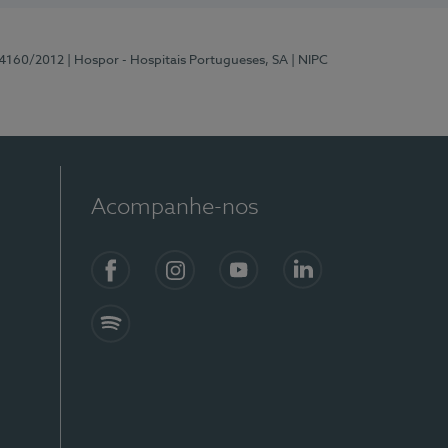
 4160/2012
| Hospor - Hospitais Portugueses, SA
| NIPC
Acompanhe-nos
Facebook
Instagram
YouTube
LinkedIn
Spotify