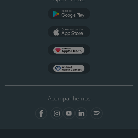
Google Play
App Store
Apple Health
Health Connect
Acompanhe-nos
Facebook
Instagram
YouTube
LinkedIn
Spotify