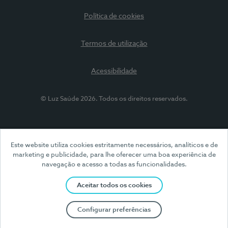
Política de cookies
Termos de utilização
Acessibilidade
© Luz Saúde 2026. Todos os direitos reservados.
Este website utiliza cookies estritamente necessários, analíticos e de
marketing e publicidade, para lhe oferecer uma boa experiência de
navegação e acesso a todas as funcionalidades.
Aceitar todos os cookies
Configurar preferências