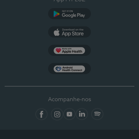
Google Play
App Store
Apple Health
Health Connect
Acompanhe-nos
Facebook
Instagram
YouTube
LinkedIn
Spotify