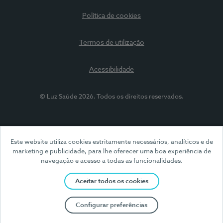
Política de cookies
Termos de utilização
Acessibilidade
© Luz Saúde 2026. Todos os direitos reservados.
Este website utiliza cookies estritamente necessários, analíticos e de
marketing e publicidade, para lhe oferecer uma boa experiência de
navegação e acesso a todas as funcionalidades.
Aceitar todos os cookies
Configurar preferências