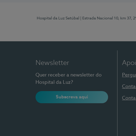
Hospital da Luz Setúbal
| Estrada Nacional 10, km 37, 
Newsletter
Apoi
Quer receber a newsletter do
Pergu
Hospital da Luz?
Conta
Subscreva aqui
Conta