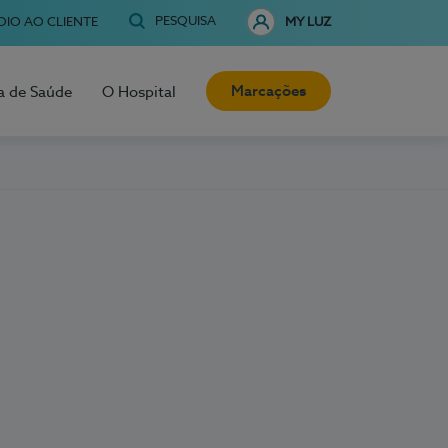
PESQUISA
OIO AO CLIENTE
MY LUZ
Marcações
a de Saúde
O Hospital