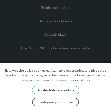
Política de cookies
Termos de utilização
Acessibilidade
© Luz Saúde 2026. Todos os direitos reservados.
Este website utiliza cookies estritamente necessários, analíticos e de
marketing e publicidade, para lhe oferecer uma boa experiência de
navegação e acesso a todas as funcionalidades.
Aceitar todos os cookies
Configurar preferências