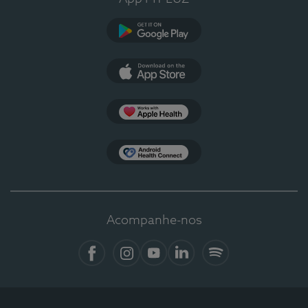
Google Play
App Store
Apple Health
Health Connect
Acompanhe-nos
Facebook
Instagram
YouTube
LinkedIn
Spotify