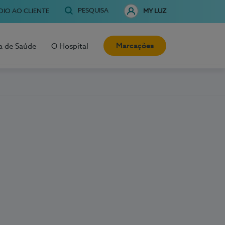
PESQUISA
OIO AO CLIENTE
MY LUZ
Marcações
a de Saúde
O Hospital