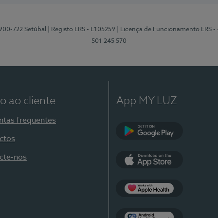
2900-722 Setúbal
| Registo ERS - E105259
| Licença de Funcionamento ERS -
501 245 570
o ao cliente
App MY LUZ
ntas frequentes
ctos
Google Play
cte-nos
App Store
Apple Health