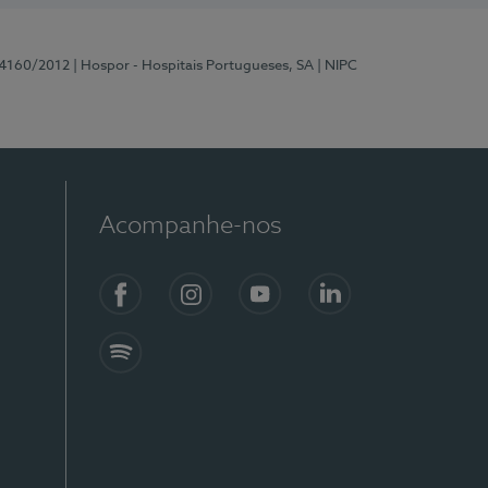
 4160/2012
| Hospor - Hospitais Portugueses, SA
| NIPC
Acompanhe-nos
Facebook
Instagram
YouTube
LinkedIn
Spotify