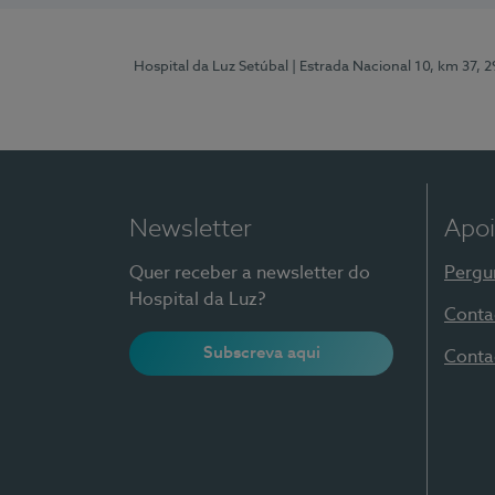
Hospital da Luz Setúbal
| Estrada Nacional 10, km 37, 
Newsletter
Apoi
Quer receber a newsletter do
Pergu
Hospital da Luz?
Conta
Subscreva aqui
Conta