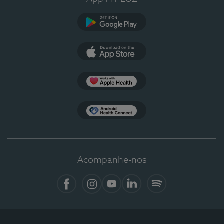
Google Play
App Store
Apple Health
Health Connect
Acompanhe-nos
Facebook
Instagram
YouTube
LinkedIn
Spotify