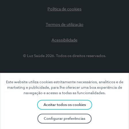
Política de cookies
Termos de utilização
Acessibilidade
© Luz Saúde 2026. Todos os direitos reservados.
Este website utiliza cookies estritamente necessários, analíticos e de
marketing e publicidade, para lhe oferecer uma boa experiência de
navegação e acesso a todas as funcionalidades.
Aceitar todos os cookies
Configurar preferências