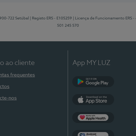
2900-722 Setúbal
| Registo ERS - E105259
| Licença de Funcionamento ERS -
501 245 570
o ao cliente
App MY LUZ
ntas frequentes
ctos
Google Play
cte-nos
App Store
Apple Health