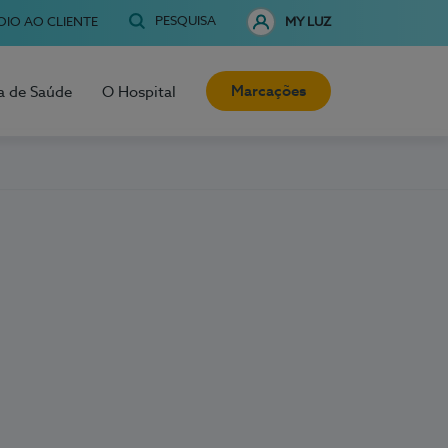
PESQUISA
OIO AO CLIENTE
MY LUZ
Marcações
a de Saúde
O Hospital