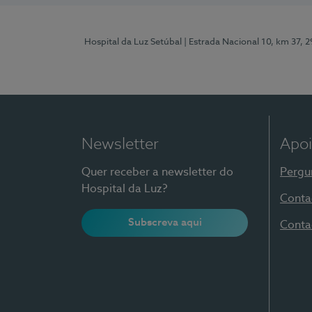
Hospital da Luz Setúbal
| Estrada Nacional 10, km 37, 
Newsletter
Apoi
Quer receber a newsletter do
Pergu
Hospital da Luz?
Conta
Subscreva aqui
Conta