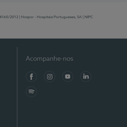
 4160/2012
| Hospor - Hospitais Portugueses, SA
| NIPC
Acompanhe-nos
Facebook
Instagram
YouTube
LinkedIn
Spotify