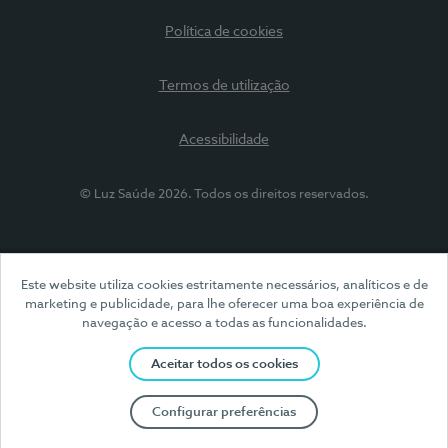
Política de cookies
Termos de utilização
Acessibilidade
© Luz Saúde 2026. Todos os direitos reservados.
Este website utiliza cookies estritamente necessários, analíticos e de
marketing e publicidade, para lhe oferecer uma boa experiência de
navegação e acesso a todas as funcionalidades.
Aceitar todos os cookies
Configurar preferências