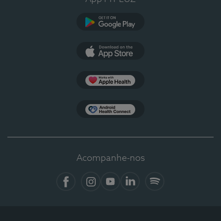
Google Play
App Store
Apple Health
Health Connect
Acompanhe-nos
Facebook
Instagram
YouTube
LinkedIn
Spotify