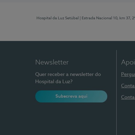
Hospital da Luz Setúbal
| Estrada Nacional 10, km 37, 
Newsletter
Apoi
Quer receber a newsletter do
Pergu
Hospital da Luz?
Conta
Subscreva aqui
Conta