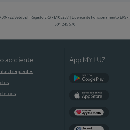
2900-722 Setúbal
| Registo ERS - E105259
| Licença de Funcionamento ERS -
501 245 570
o ao cliente
App MY LUZ
ntas frequentes
ctos
Google Play
cte-nos
App Store
Apple Health