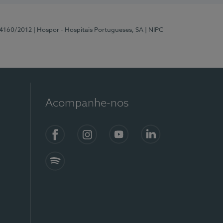
 4160/2012
| Hospor - Hospitais Portugueses, SA
| NIPC
Acompanhe-nos
Facebook
Instagram
YouTube
LinkedIn
Spotify