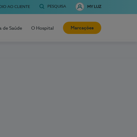
PESQUISA
OIO AO CLIENTE
MY LUZ
Marcações
a de Saúde
O Hospital