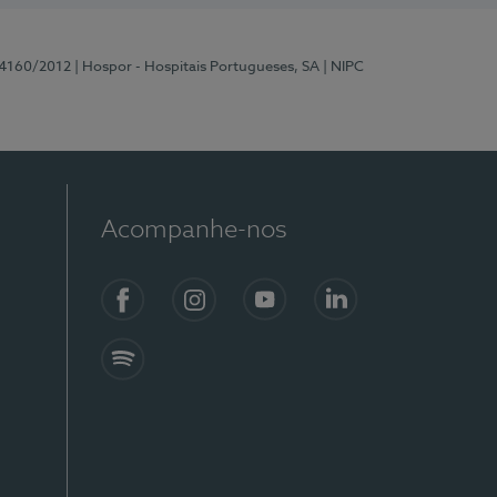
 4160/2012
| Hospor - Hospitais Portugueses, SA
| NIPC
Acompanhe-nos
Facebook
Instagram
YouTube
LinkedIn
Spotify