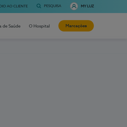
PESQUISA
OIO AO CLIENTE
MY LUZ
Marcações
a de Saúde
O Hospital