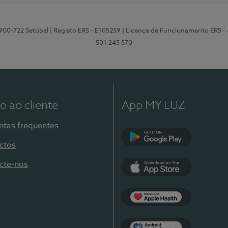
2900-722 Setúbal
| Registo ERS - E105259
| Licença de Funcionamento ERS -
501 245 570
o ao cliente
App MY LUZ
ntas frequentes
ctos
Google Play
cte-nos
App Store
Apple Health