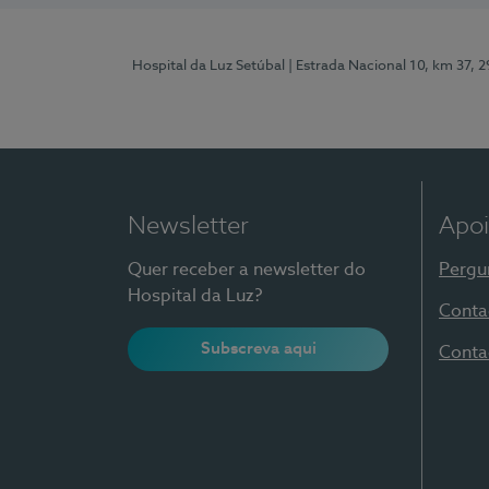
Hospital da Luz Setúbal
| Estrada Nacional 10, km 37, 
Newsletter
Apoi
Quer receber a newsletter do
Pergu
Hospital da Luz?
Conta
Subscreva aqui
Conta