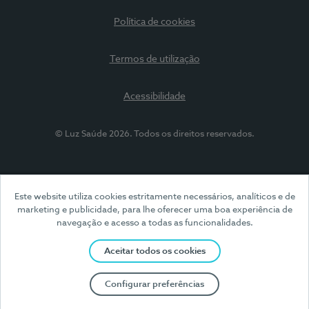
Política de cookies
Termos de utilização
Acessibilidade
© Luz Saúde 2026. Todos os direitos reservados.
Este website utiliza cookies estritamente necessários, analíticos e de
marketing e publicidade, para lhe oferecer uma boa experiência de
navegação e acesso a todas as funcionalidades.
Aceitar todos os cookies
Configurar preferências