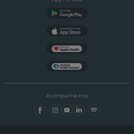
Google Play
App Store
Apple Health
Health Connect
Acompanhe-nos
Facebook
Instagram
YouTube
LinkedIn
Spotify