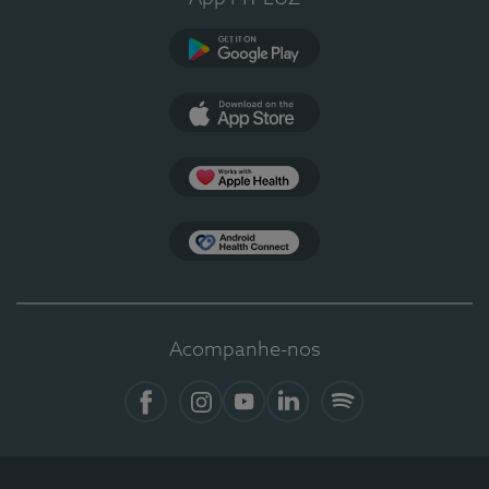
Google Play
App Store
Apple Health
Health Connect
Acompanhe-nos
Facebook
Instagram
YouTube
LinkedIn
Spotify