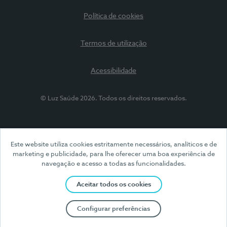
Política de cookies
Termos de utilização
Acessibilidade
© Luz Saúde 2026. Todos os direitos reservados.
Este website utiliza cookies estritamente necessários, analíticos e de
marketing e publicidade, para lhe oferecer uma boa experiência de
navegação e acesso a todas as funcionalidades.
Aceitar todos os cookies
Configurar preferências