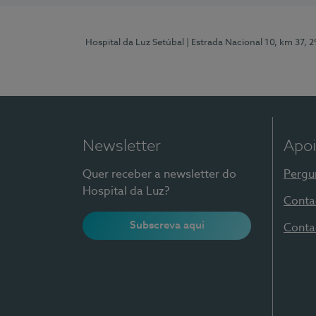
Hospital da Luz Setúbal
| Estrada Nacional 10, km 37, 
Newsletter
Apoi
Quer receber a newsletter do
Pergu
Hospital da Luz?
Conta
Subscreva aqui
Conta