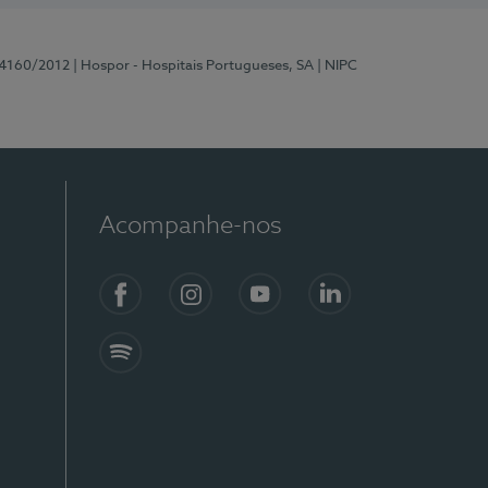
 4160/2012
| Hospor - Hospitais Portugueses, SA
| NIPC
Acompanhe-nos
Facebook
Instagram
YouTube
LinkedIn
Spotify