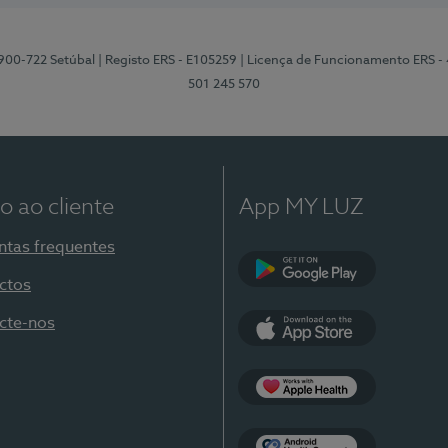
2900-722 Setúbal
| Registo ERS - E105259
| Licença de Funcionamento ERS -
501 245 570
o ao cliente
App MY LUZ
ntas frequentes
ctos
Google Play
cte-nos
App Store
Apple Health