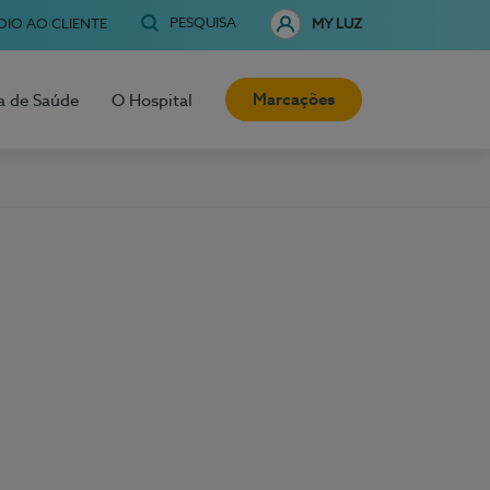
PESQUISA
OIO AO CLIENTE
MY LUZ
Marcações
a de Saúde
O Hospital