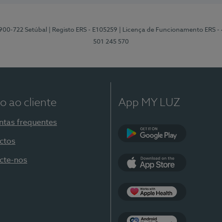
2900-722 Setúbal
| Registo ERS - E105259
| Licença de Funcionamento ERS -
501 245 570
o ao cliente
App MY LUZ
ntas frequentes
ctos
Google Play
cte-nos
App Store
Apple Health