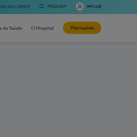
PESQUISA
OIO AO CLIENTE
MY LUZ
Marcações
a de Saúde
O Hospital