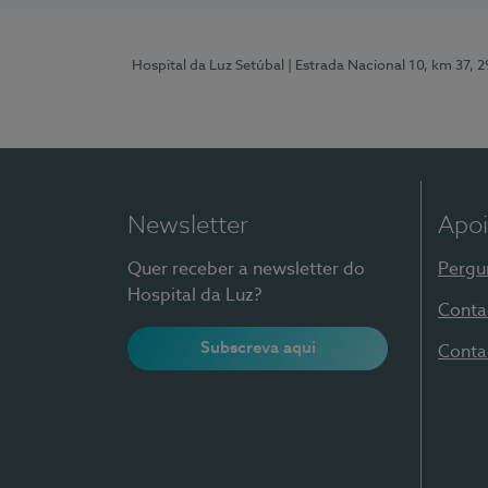
Hospital da Luz Setúbal
| Estrada Nacional 10, km 37, 
Newsletter
Apoi
Quer receber a newsletter do
Pergu
Hospital da Luz?
Conta
Subscreva aqui
Conta