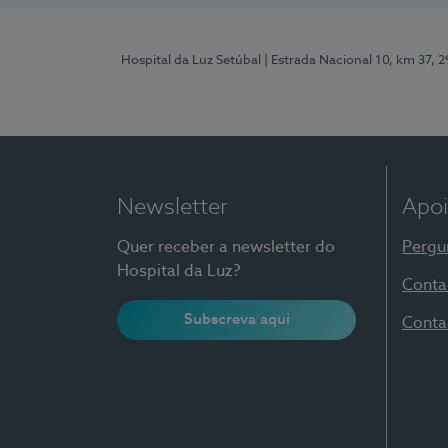
Hospital da Luz Setúbal
| Estrada Nacional 10, km 37, 
Newsletter
Apoi
Quer receber a newsletter do
Pergu
Hospital da Luz?
Conta
Subscreva aqui
Conta