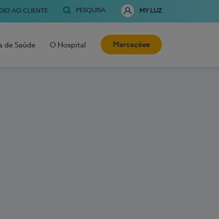
PESQUISA
OIO AO CLIENTE
MY LUZ
Marcações
a de Saúde
O Hospital