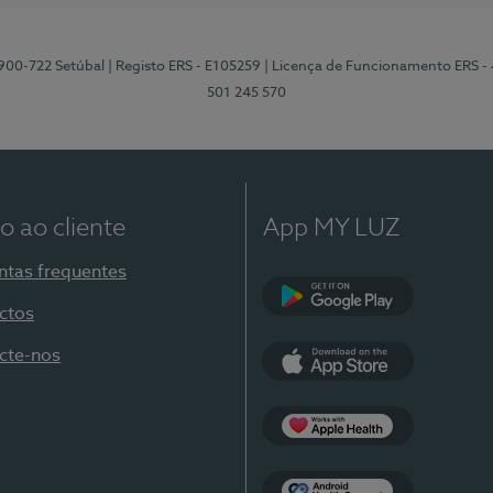
2900-722 Setúbal
| Registo ERS - E105259
| Licença de Funcionamento ERS -
501 245 570
o ao cliente
App MY LUZ
ntas frequentes
ctos
Google Play
cte-nos
App Store
Apple Health