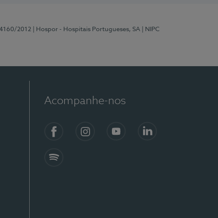
 4160/2012
| Hospor - Hospitais Portugueses, SA
| NIPC
Acompanhe-nos
Facebook
Instagram
YouTube
LinkedIn
Spotify