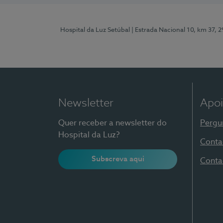
Hospital da Luz Setúbal
| Estrada Nacional 10, km 37, 
Newsletter
Apoi
Quer receber a newsletter do
Pergu
Hospital da Luz?
Conta
Subscreva aqui
Conta