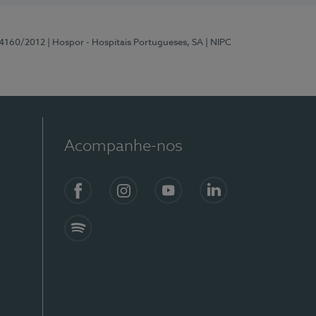
 4160/2012
| Hospor - Hospitais Portugueses, SA
| NIPC
Acompanhe-nos
Facebook
Instagram
YouTube
LinkedIn
Spotify