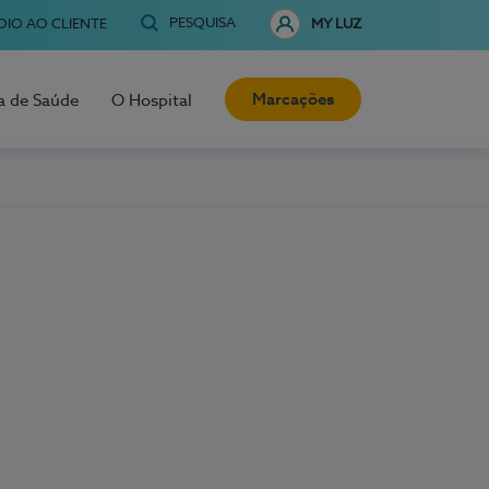
PESQUISA
OIO AO CLIENTE
MY LUZ
Marcações
a de Saúde
O Hospital