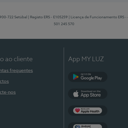
2900-722 Setúbal
| Registo ERS - E105259
| Licença de Funcionamento ERS -
501 245 570
o ao cliente
App MY LUZ
ntas frequentes
ctos
Google Play
cte-nos
App Store
Apple Health