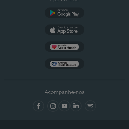
Google Play
App Store
Apple Health
Health Connect
Acompanhe-nos
Facebook
Instagram
YouTube
LinkedIn
Spotify