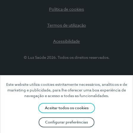
Política de cookies
Termos de utilização
Acessibilidade
© Luz Saúde 2026. Todos os direitos reservados.
Este website utiliza cookies estritamente necessários, analíticos e de
marketing e publicidade, para lhe oferecer uma boa experiência de
navegação e acesso a todas as funcionalidades.
Aceitar todos os cookies
Configurar preferências