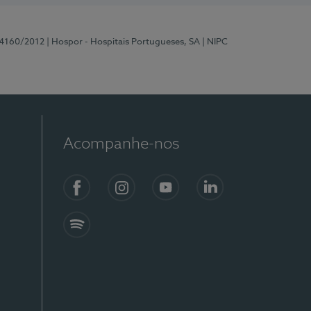
 4160/2012
| Hospor - Hospitais Portugueses, SA
| NIPC
Acompanhe-nos
Facebook
Instagram
YouTube
LinkedIn
Spotify