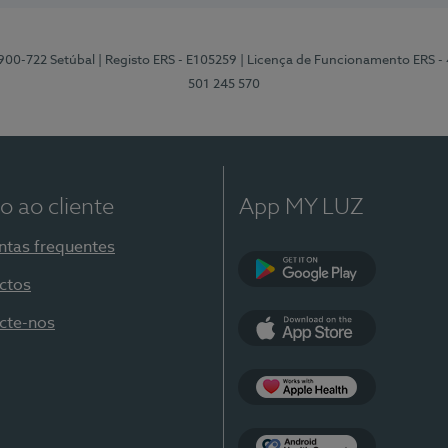
2900-722 Setúbal
| Registo ERS - E105259
| Licença de Funcionamento ERS -
501 245 570
o ao cliente
App MY LUZ
ntas frequentes
ctos
Google Play
cte-nos
App Store
Apple Health