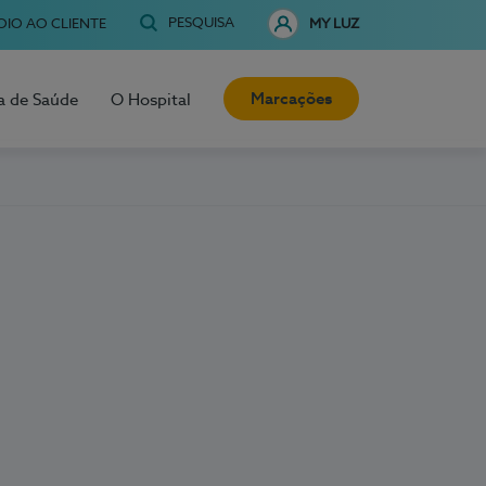
PESQUISA
OIO AO CLIENTE
MY LUZ
Marcações
a de Saúde
O Hospital