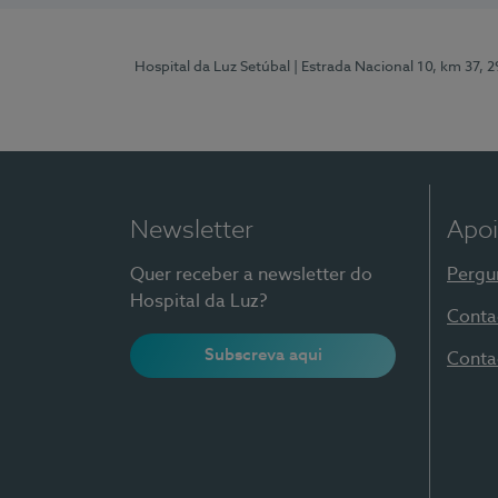
Hospital da Luz Setúbal
| Estrada Nacional 10, km 37, 
Newsletter
Apoi
Quer receber a newsletter do
Pergu
Hospital da Luz?
Conta
Subscreva aqui
Conta