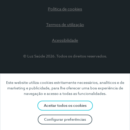
Política de cookies
Termos de utilização
Acessibilidade
© Luz Saúde 2026. Todos os direitos reservados.
Este website utiliza cookies estritamente necessários, analíticos e de
marketing e publicidade, para lhe oferecer uma boa experiência de
navegação e acesso a todas as funcionalidades.
Aceitar todos os cookies
Configurar preferências