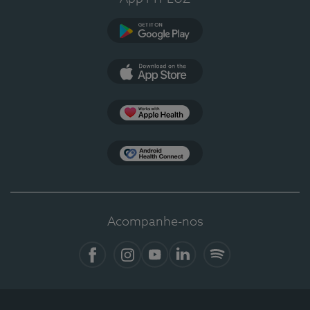
Google Play
App Store
Apple Health
Health Connect
Acompanhe-nos
Facebook
Instagram
YouTube
LinkedIn
Spotify