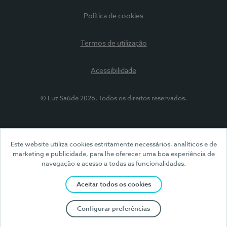
Política de cookies
Termos de utilização
Acessibilidade
© Luz Saúde 2026. Todos os direitos reservados.
Este website utiliza cookies estritamente necessários, analíticos e de
marketing e publicidade, para lhe oferecer uma boa experiência de
navegação e acesso a todas as funcionalidades.
Aceitar todos os cookies
Configurar preferências