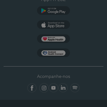
Google Play
App Store
Apple Health
Health Connect
Acompanhe-nos
Facebook
Instagram
YouTube
LinkedIn
Spotify