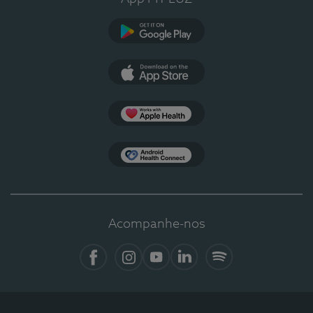
Google Play
App Store
Apple Health
Health Connect
Acompanhe-nos
Facebook
Instagram
YouTube
LinkedIn
Spotify