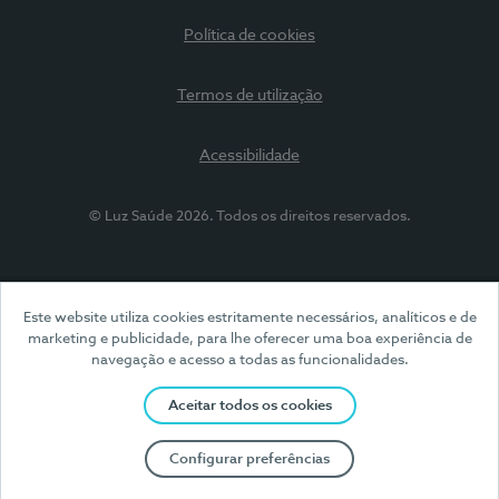
Política de cookies
Termos de utilização
Acessibilidade
© Luz Saúde 2026. Todos os direitos reservados.
Este website utiliza cookies estritamente necessários, analíticos e de
marketing e publicidade, para lhe oferecer uma boa experiência de
navegação e acesso a todas as funcionalidades.
Aceitar todos os cookies
Configurar preferências