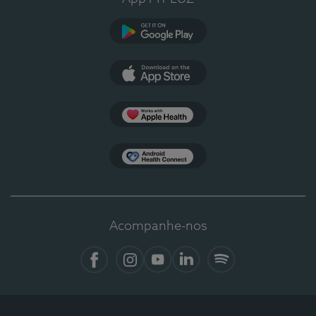
Google Play
App Store
Apple Health
Health Connect
Acompanhe-nos
Facebook
Instagram
YouTube
LinkedIn
Spotify