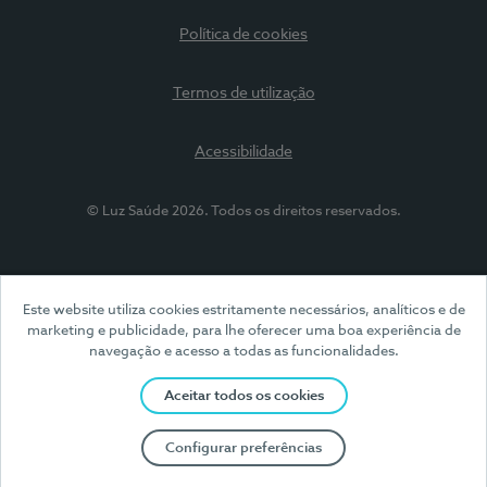
Política de cookies
Termos de utilização
Acessibilidade
© Luz Saúde 2026. Todos os direitos reservados.
Este website utiliza cookies estritamente necessários, analíticos e de
marketing e publicidade, para lhe oferecer uma boa experiência de
navegação e acesso a todas as funcionalidades.
Aceitar todos os cookies
Configurar preferências