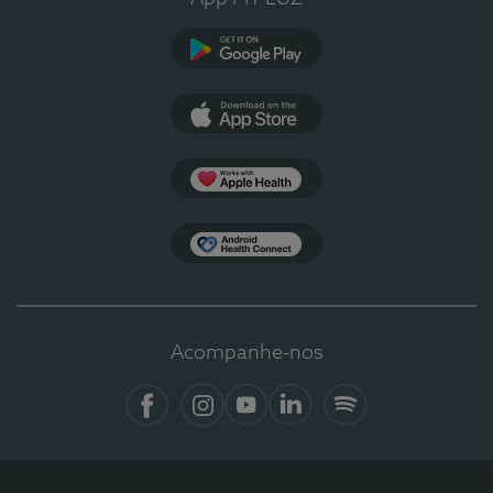
Google Play
App Store
Apple Health
Health Connect
Acompanhe-nos
Facebook
Instagram
YouTube
LinkedIn
Spotify