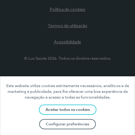
Política de cookies
Termos de utilização
Acessibilidade
© Luz Saúde 2026. Todos os direitos reservados.
Este website utiliza cookies estritamente necessários, analíticos e de
marketing e publicidade, para lhe oferecer uma boa experiência de
navegação e acesso a todas as funcionalidades.
Aceitar todos os cookies
Configurar preferências