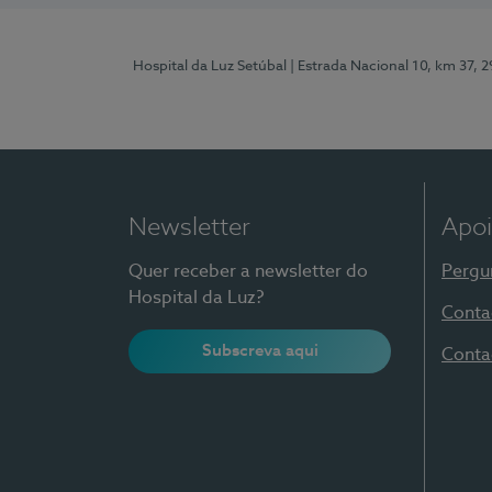
Hospital da Luz Setúbal
| Estrada Nacional 10, km 37, 
Newsletter
Apoi
Quer receber a newsletter do
Pergu
Hospital da Luz?
Conta
Subscreva aqui
Conta