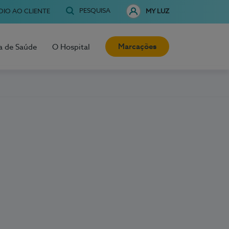
PESQUISA
OIO AO CLIENTE
MY LUZ
Marcações
a de Saúde
O Hospital