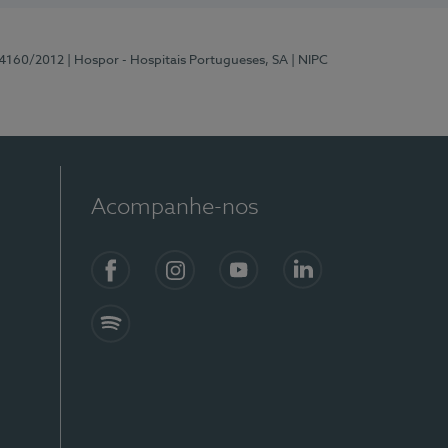
 4160/2012
| Hospor - Hospitais Portugueses, SA
| NIPC
Acompanhe-nos
Facebook
Instagram
YouTube
LinkedIn
Spotify