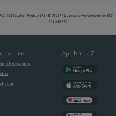
2900-722 Setúbal
| Registo ERS - E105259
| Licença de Funcionamento ERS -
501 245 570
o ao cliente
App MY LUZ
ntas frequentes
ctos
Google Play
cte-nos
App Store
Apple Health