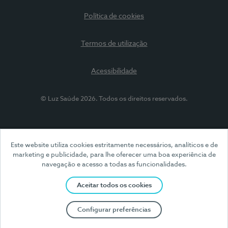
Política de cookies
Termos de utilização
Acessibilidade
© Luz Saúde 2026. Todos os direitos reservados.
Este website utiliza cookies estritamente necessários, analíticos e de
marketing e publicidade, para lhe oferecer uma boa experiência de
navegação e acesso a todas as funcionalidades.
Aceitar todos os cookies
Configurar preferências