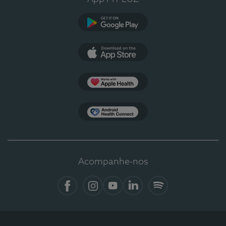
Google Play
App Store
Apple Health
Health Connect
Acompanhe-nos
Facebook
Instagram
YouTube
LinkedIn
Spotify