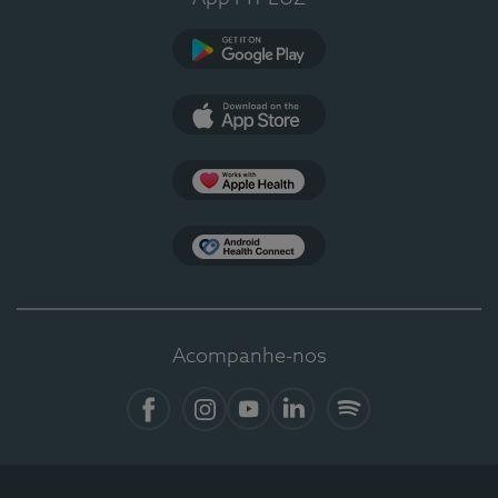
Google Play
App Store
Apple Health
Health Connect
Acompanhe-nos
Facebook
Instagram
YouTube
LinkedIn
Spotify