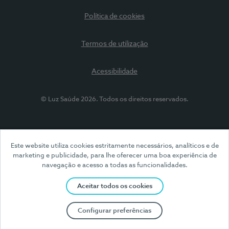
Política de cookies
Termos de utilização
Acessibilidade
© Luz Saúde 2026. Todos os direitos reservados.
Este website utiliza cookies estritamente necessários, analíticos e de
marketing e publicidade, para lhe oferecer uma boa experiência de
navegação e acesso a todas as funcionalidades.
Aceitar todos os cookies
Configurar preferências