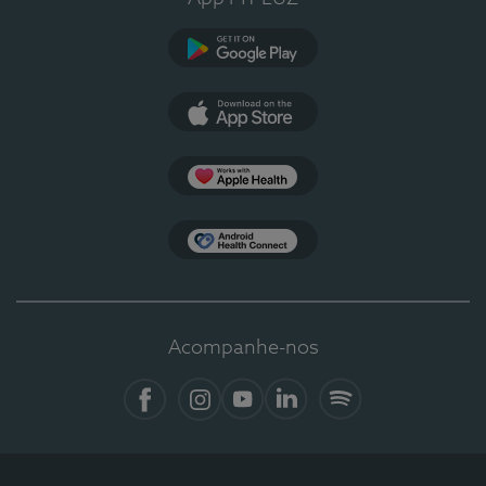
Google Play
App Store
Apple Health
Health Connect
Acompanhe-nos
Facebook
Instagram
YouTube
LinkedIn
Spotify