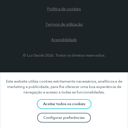
Política de cookies
Termos de utilização
Acessibilidade
© Luz Saúde 2026. Todos os direitos reservados.
Este website utiliza cookies estritamente necessários, analíticos e de
marketing e publicidade, para lhe oferecer uma boa experiência de
navegação e acesso a todas as funcionalidades.
Aceitar todos os cookies
Configurar preferências