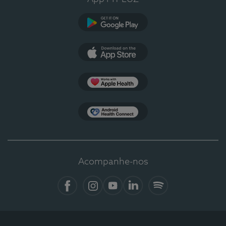
Google Play
App Store
Apple Health
Health Connect
Acompanhe-nos
Facebook
Instagram
YouTube
LinkedIn
Spotify