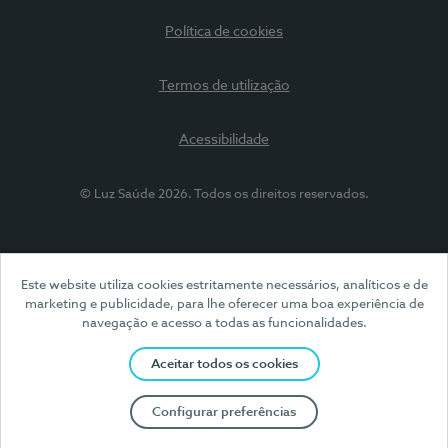
Política de cookies
Termos de utilização
Acessibilidade
© Luz Saúde 2026. Todos os direitos reservados.
Este website utiliza cookies estritamente necessários, analíticos e de
marketing e publicidade, para lhe oferecer uma boa experiência de
navegação e acesso a todas as funcionalidades.
Aceitar todos os cookies
Configurar preferências