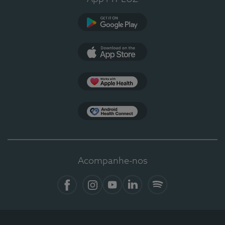
Google Play
App Store
Apple Health
Health Connect
Acompanhe-nos
Facebook
Instagram
YouTube
LinkedIn
Spotify