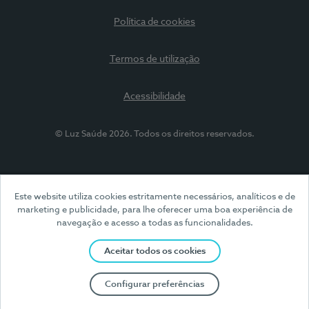
Política de cookies
Termos de utilização
Acessibilidade
© Luz Saúde 2026. Todos os direitos reservados.
Este website utiliza cookies estritamente necessários, analíticos e de
marketing e publicidade, para lhe oferecer uma boa experiência de
navegação e acesso a todas as funcionalidades.
Aceitar todos os cookies
Configurar preferências