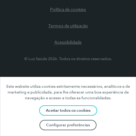
Política de cookies
Termos de utilização
Acessibilidade
© Luz Saúde 2026. Todos os direitos reservados.
Este website utiliza cookies estritamente necessários, analíticos e de
marketing e publicidade, para lhe oferecer uma boa experiência de
navegação e acesso a todas as funcionalidades.
Aceitar todos os cookies
Configurar preferências