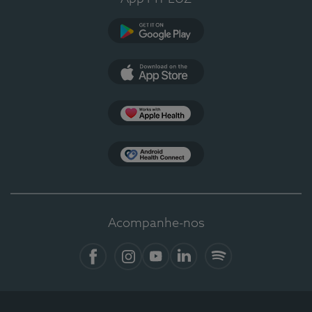
Google Play
App Store
Apple Health
Health Connect
Acompanhe-nos
Facebook
Instagram
YouTube
LinkedIn
Spotify