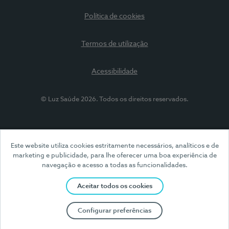
Política de cookies
Termos de utilização
Acessibilidade
© Luz Saúde 2026. Todos os direitos reservados.
Este website utiliza cookies estritamente necessários, analíticos e de
marketing e publicidade, para lhe oferecer uma boa experiência de
navegação e acesso a todas as funcionalidades.
Aceitar todos os cookies
Configurar preferências