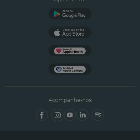
Google Play
App Store
Apple Health
Health Connect
Acompanhe-nos
Facebook
Instagram
YouTube
LinkedIn
Spotify