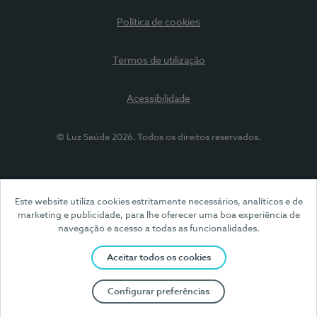
Política de cookies
Termos de utilização
Acessibilidade
© Luz Saúde 2026. Todos os direitos reservados.
Este website utiliza cookies estritamente necessários, analíticos e de
marketing e publicidade, para lhe oferecer uma boa experiência de
navegação e acesso a todas as funcionalidades.
Aceitar todos os cookies
Configurar preferências