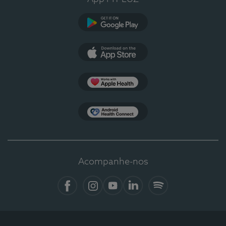
Google Play
App Store
Apple Health
Health Connect
Acompanhe-nos
Facebook
Instagram
YouTube
LinkedIn
Spotify