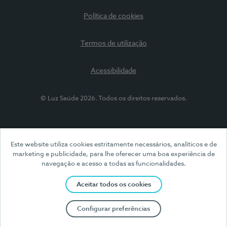
Política de cookies
Termos de utilização
Acessibilidade
© Luz Saúde 2026. Todos os direitos reservados.
Este website utiliza cookies estritamente necessários, analíticos e de
marketing e publicidade, para lhe oferecer uma boa experiência de
navegação e acesso a todas as funcionalidades.
Aceitar todos os cookies
Configurar preferências