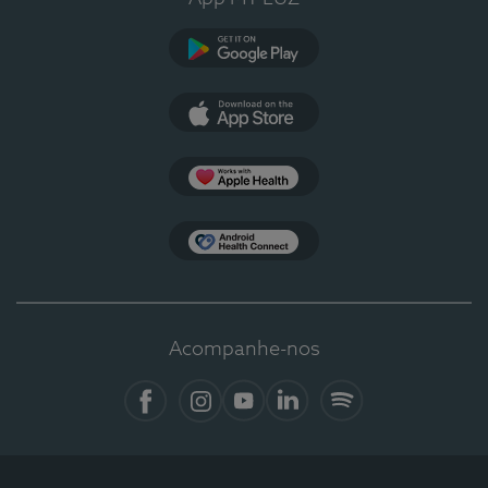
Google Play
App Store
Apple Health
Health Connect
Acompanhe-nos
Facebook
Instagram
YouTube
LinkedIn
Spotify