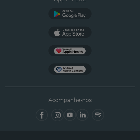
Google Play
App Store
Apple Health
Health Connect
Acompanhe-nos
Facebook
Instagram
YouTube
LinkedIn
Spotify