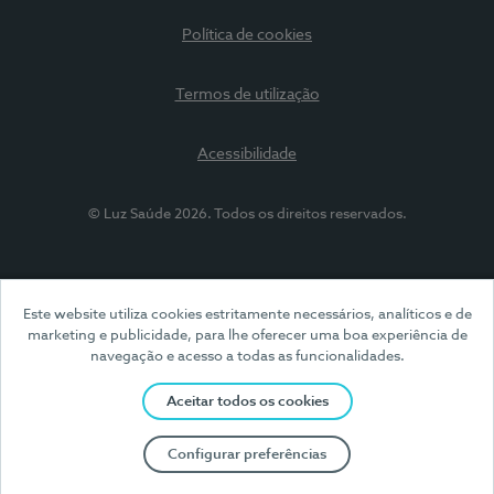
Política de cookies
Termos de utilização
Acessibilidade
© Luz Saúde 2026. Todos os direitos reservados.
Este website utiliza cookies estritamente necessários, analíticos e de
marketing e publicidade, para lhe oferecer uma boa experiência de
navegação e acesso a todas as funcionalidades.
Aceitar todos os cookies
Configurar preferências