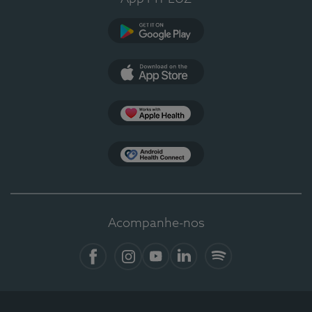
Google Play
App Store
Apple Health
Health Connect
Acompanhe-nos
Facebook
Instagram
YouTube
LinkedIn
Spotify