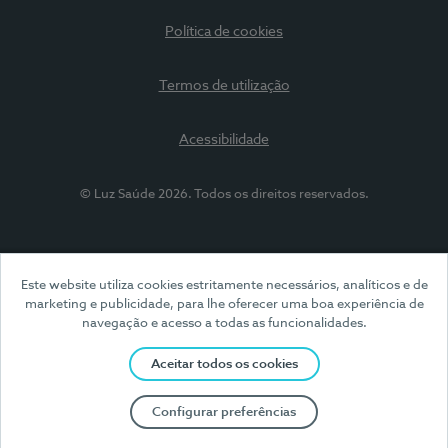
Política de cookies
Termos de utilização
Acessibilidade
© Luz Saúde 2026. Todos os direitos reservados.
Este website utiliza cookies estritamente necessários, analíticos e de
marketing e publicidade, para lhe oferecer uma boa experiência de
navegação e acesso a todas as funcionalidades.
Aceitar todos os cookies
Configurar preferências