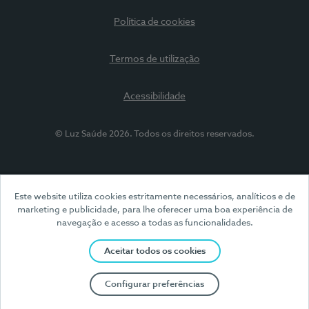
Política de cookies
Termos de utilização
Acessibilidade
© Luz Saúde 2026. Todos os direitos reservados.
Este website utiliza cookies estritamente necessários, analíticos e de
marketing e publicidade, para lhe oferecer uma boa experiência de
navegação e acesso a todas as funcionalidades.
Aceitar todos os cookies
Configurar preferências