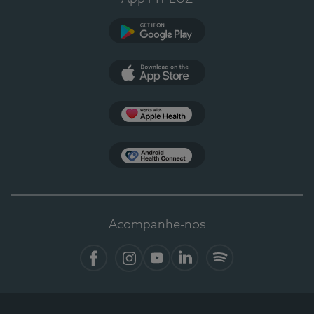
Google Play
App Store
Apple Health
Health Connect
Acompanhe-nos
Facebook
Instagram
YouTube
LinkedIn
Spotify