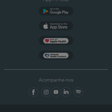
Google Play
App Store
Apple Health
Health Connect
Acompanhe-nos
Facebook
Instagram
YouTube
LinkedIn
Spotify