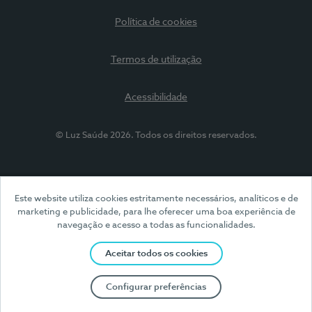
Política de cookies
Termos de utilização
Acessibilidade
© Luz Saúde 2026. Todos os direitos reservados.
Este website utiliza cookies estritamente necessários, analíticos e de
marketing e publicidade, para lhe oferecer uma boa experiência de
navegação e acesso a todas as funcionalidades.
Aceitar todos os cookies
Configurar preferências