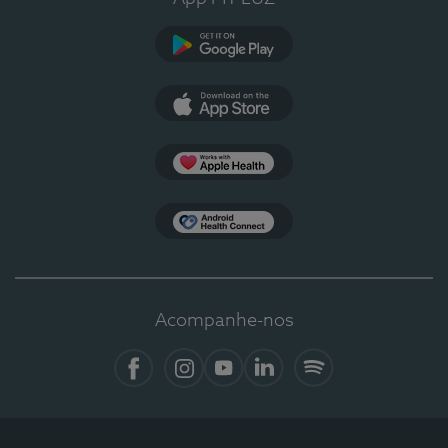
Google Play
App Store
Apple Health
Health Connect
Acompanhe-nos
Facebook
Instagram
YouTube
LinkedIn
Spotify