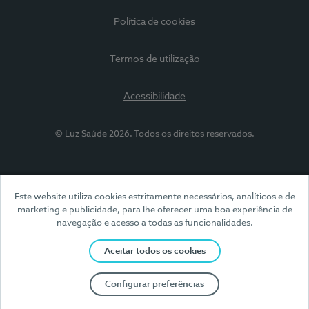
Política de cookies
Termos de utilização
Acessibilidade
© Luz Saúde 2026. Todos os direitos reservados.
Este website utiliza cookies estritamente necessários, analíticos e de
marketing e publicidade, para lhe oferecer uma boa experiência de
navegação e acesso a todas as funcionalidades.
Aceitar todos os cookies
Configurar preferências