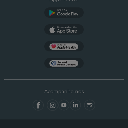
Google Play
App Store
Apple Health
Health Connect
Acompanhe-nos
Facebook
Instagram
YouTube
LinkedIn
Spotify