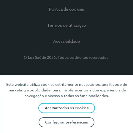
Política de cookies
Termos de utilização
Acessibilidade
© Luz Saúde 2026. Todos os direitos reservados.
Este website utiliza cookies estritamente necessários, analíticos e de
marketing e publicidade, para lhe oferecer uma boa experiência de
navegação e acesso a todas as funcionalidades.
Aceitar todos os cookies
Configurar preferências