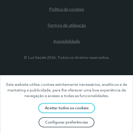
Política de cookies
Termos de utilização
Acessibilidade
© Luz Saúde 2026. Todos os direitos reservados.
Este website utiliza cookies estritamente necessários, analíticos e de
marketing e publicidade, para lhe oferecer uma boa experiência de
navegação e acesso a todas as funcionalidades.
Aceitar todos os cookies
Configurar preferências