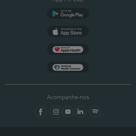
Google Play
App Store
Apple Health
Health Connect
Acompanhe-nos
Facebook
Instagram
YouTube
LinkedIn
Spotify