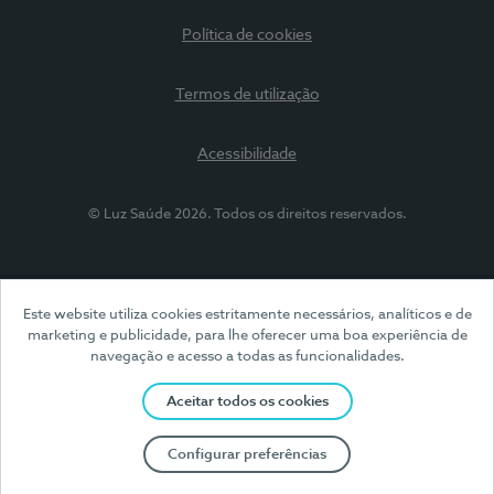
Política de cookies
Termos de utilização
Acessibilidade
© Luz Saúde 2026. Todos os direitos reservados.
Este website utiliza cookies estritamente necessários, analíticos e de
marketing e publicidade, para lhe oferecer uma boa experiência de
navegação e acesso a todas as funcionalidades.
Aceitar todos os cookies
Configurar preferências