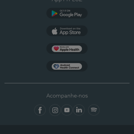
Google Play
App Store
Apple Health
Health Connect
Acompanhe-nos
Facebook
Instagram
YouTube
LinkedIn
Spotify