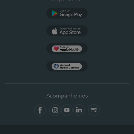
Google Play
App Store
Apple Health
Health Connect
Acompanhe-nos
Facebook
Instagram
YouTube
LinkedIn
Spotify