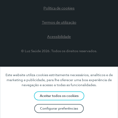
Política de cookies
Termos de utilização
Acessibilidade
© Luz Saúde 2026. Todos os direitos reservados.
Este website utiliza cookies estritamente necessários, analíticos e de
marketing e publicidade, para lhe oferecer uma boa experiência de
navegação e acesso a todas as funcionalidades.
Aceitar todos os cookies
Configurar preferências