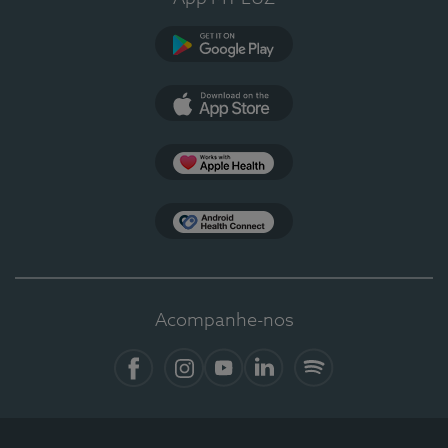
Google Play
App Store
Apple Health
Health Connect
Acompanhe-nos
Facebook
Instagram
YouTube
LinkedIn
Spotify