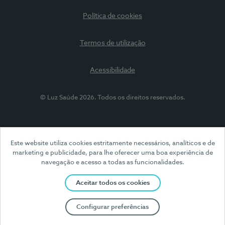
Política de cookies
Termos de utilização
Acessibilidade
© Luz Saúde 2026. Todos os direitos reservados.
Este website utiliza cookies estritamente necessários, analíticos e de
marketing e publicidade, para lhe oferecer uma boa experiência de
navegação e acesso a todas as funcionalidades.
Aceitar todos os cookies
Configurar preferências