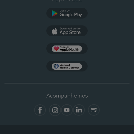
Google Play
App Store
Apple Health
Health Connect
Acompanhe-nos
Facebook
Instagram
YouTube
LinkedIn
Spotify