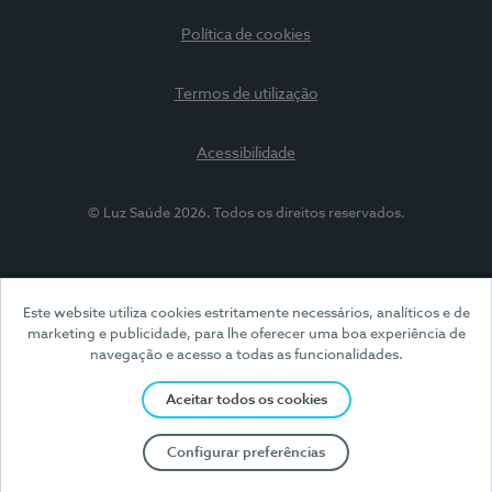
Política de cookies
Termos de utilização
Acessibilidade
© Luz Saúde 2026. Todos os direitos reservados.
Este website utiliza cookies estritamente necessários, analíticos e de
marketing e publicidade, para lhe oferecer uma boa experiência de
navegação e acesso a todas as funcionalidades.
Aceitar todos os cookies
Configurar preferências