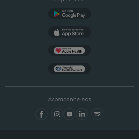
Google Play
App Store
Apple Health
Health Connect
Acompanhe-nos
Facebook
Instagram
YouTube
LinkedIn
Spotify