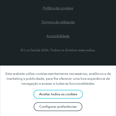
Política de cookies
Termos de utilização
Acessibilidade
© Luz Saúde 2026. Todos os direitos reservados.
Este website utiliza cookies estritamente necessários, analíticos e de
marketing e publicidade, para lhe oferecer uma boa experiência de
navegação e acesso a todas as funcionalidades.
Aceitar todos os cookies
Configurar preferências