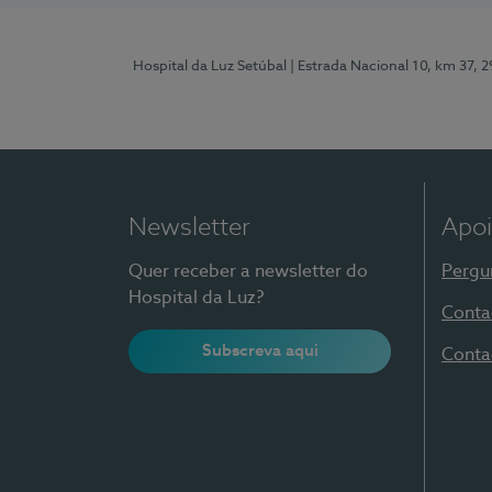
Hospital da Luz Setúbal
| Estrada Nacional 10, km 37, 
Newsletter
Apoi
Quer receber a newsletter do
Pergu
Hospital da Luz?
Conta
Subscreva aqui
Conta