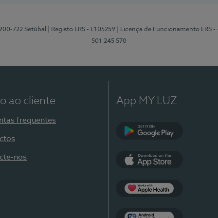
2900-722 Setúbal
| Registo ERS - E105259
| Licença de Funcionamento ERS -
501 245 570
o ao cliente
App MY LUZ
ntas frequentes
ctos
Google Play
cte-nos
App Store
Apple Health