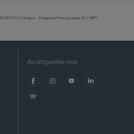
 4160/2012
| Hospor - Hospitais Portugueses, SA
| NIPC
Acompanhe-nos
Facebook
Instagram
YouTube
LinkedIn
Spotify