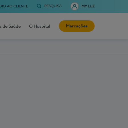
PESQUISA
OIO AO CLIENTE
MY LUZ
Marcações
a de Saúde
O Hospital