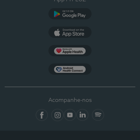
Google Play
App Store
Apple Health
Health Connect
Acompanhe-nos
Facebook
Instagram
YouTube
LinkedIn
Spotify