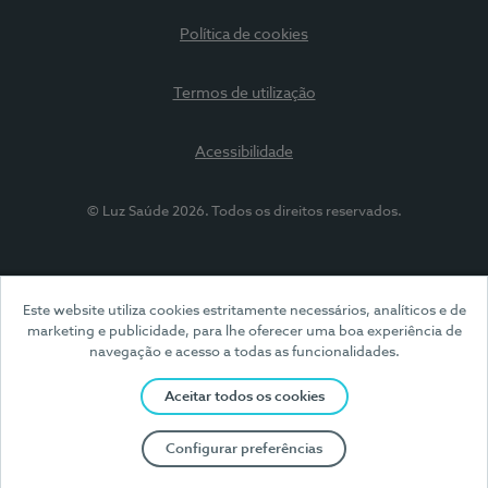
Política de cookies
Termos de utilização
Acessibilidade
© Luz Saúde 2026. Todos os direitos reservados.
Este website utiliza cookies estritamente necessários, analíticos e de
marketing e publicidade, para lhe oferecer uma boa experiência de
navegação e acesso a todas as funcionalidades.
Aceitar todos os cookies
Configurar preferências