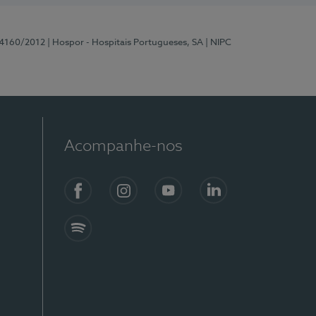
 4160/2012
| Hospor - Hospitais Portugueses, SA
| NIPC
Acompanhe-nos
Facebook
Instagram
YouTube
LinkedIn
Spotify