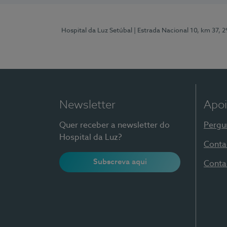
Hospital da Luz Setúbal
| Estrada Nacional 10, km 37, 
Newsletter
Apoi
Quer receber a newsletter do
Pergu
Hospital da Luz?
Conta
Subscreva aqui
Conta