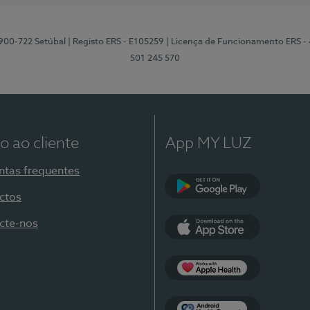
2900-722 Setúbal
| Registo ERS - E105259
| Licença de Funcionamento ERS -
501 245 570
o ao cliente
App MY LUZ
ntas frequentes
ctos
Google Play
cte-nos
App Store
Apple Health