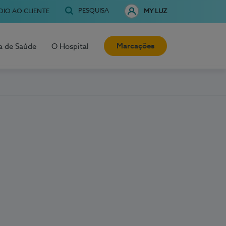
PESQUISA
OIO AO CLIENTE
MY LUZ
Marcações
a de Saúde
O Hospital